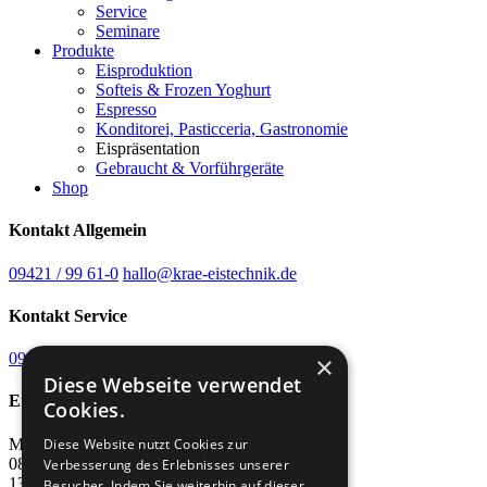
Service
Seminare
Produkte
Eisproduktion
Softeis & Frozen Yoghurt
Espresso
Konditorei, Pasticceria, Gastronomie
Eispräsentation
Gebraucht & Vorführgeräte
Shop
Kontakt Allgemein
09421 / 99 61-0
hallo@krae-eistechnik.de
Kontakt Service
09421 / 99 61-61
WhatsApp-Chat starten
×
Diese Webseite verwendet
Erreichbarkeit
Cookies.
MO - DO:
FR:
Diese Website nutzt Cookies zur
08:00 - 12:00
Verbesserung des Erlebnisses unserer
13:00 - 17:00
Besucher. Indem Sie weiterhin auf dieser